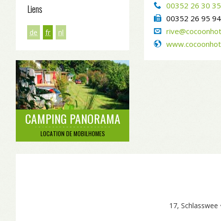
00352 26 30 35
Liens
00352 26 95 94
rive@cocoonhot
de
fr
nl
www.cocoonhot
CAMPING PANORAMA
LOCATION DE MOBILHOMES
17, Schlasswee 