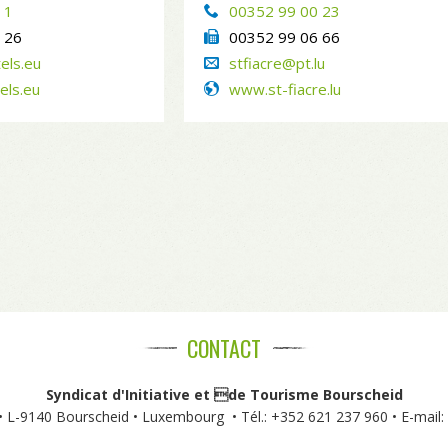
 1
00352 99 00 23
 26
00352 99 06 66
els.eu
stfiacre@pt.lu
els.eu
www.st-fiacre.lu
CONTACT
Syndicat d'Initiative et de Tourisme Bourscheid
• L-9140 Bourscheid • Luxembourg • Tél.: +352 621 237 960 • E-mail: