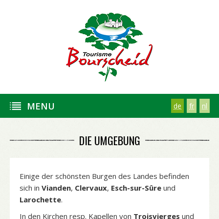
MENU
de
fr
nl
DIE UMGEBUNG
Einige der schönsten Burgen des Landes befinden
sich in
Vianden
,
Clervaux
,
Esch-sur-Sûre
und
Larochette
.
In den Kirchen resp. Kapellen von
Troisvierges
und